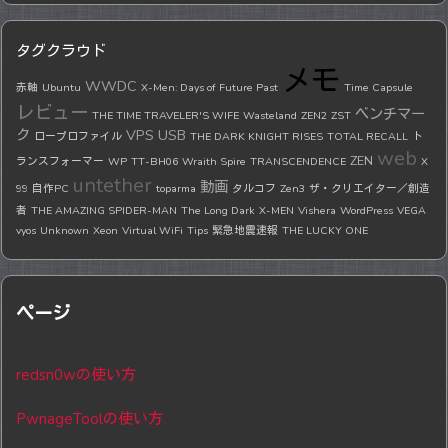
タグクラウド
メモ
WWDC
赤軸
Ubuntu
X-Men: Days of Future Past
Time Capsule
レビュー
ベンチマー
THE TIME TRAVELER'S WIFE
Wasteland
ZEN2
ZST
ク
VPS
USB
ロープロファイル
THE DARK KNIGHT RISES
TOTAL RECALL
ト
web
ZEN
ランスフォーマー
WP
TT-BH06
Wraith Spire
TRANSCENDENCE
X
untether
動画
99
自作PC
toparma
タルコフ
Zen3
ザ・クリエイター／創造
者
THE AMAZING SPIDER-MAN
The Long Dark
X-MEN
Vishera
WordPress
VEGA
vyos
Unknown
Xeon
Virtual WiFi
Tips
緊急地震速報
THE LUCKY ONE
ページ
redsn0wの使い方
PwnageToolの使い方