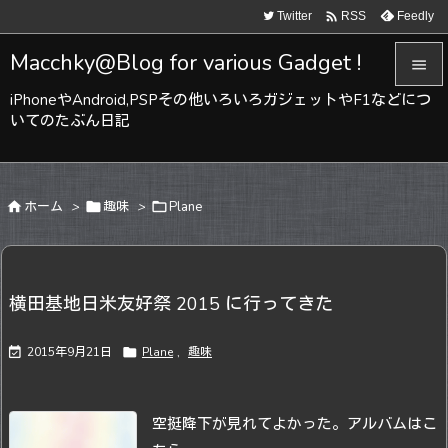

Twitter
Feedly
RSS
Macchky@Blog for various Gadget !

iPhoneやAndroid,PSPその他いろいろガジェットやF1などにつ

いてのたぶん日記
メニュ

サイド

ホーム
>

趣味
>

Plane

前へ

次へ
横田基地日米友好祭 2015 に行ってきた

検索

2015年9月21日

Plane
,
趣味
空挺降下が見れてよかった。
アルバムはこ