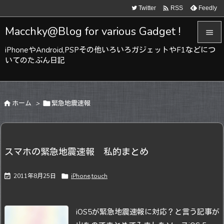

Twitter
Feedly
RSS
Macchky@Blog for various Gadget !

iPhoneやAndroid,PSPその他いろいろガジェットやF1などにつ

いてのたぶん日記
メニュ

サイド

ホーム
>

緊急地震速報

前へ

次へ
スマホの緊急地震速報 私的まとめ

検索

2011年8月25日

iPhone,touch
iOS5が緊急地震速報に対応？と言う記事が