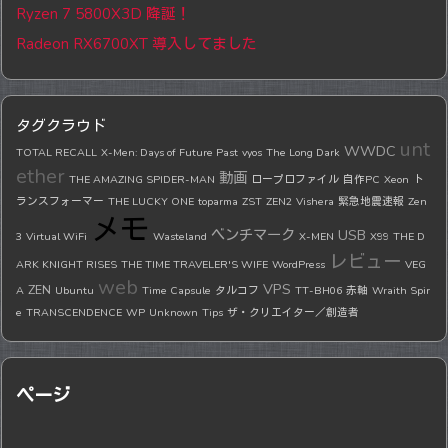
Ryzen 7 5800X3D 降誕！
Radeon RX6700XT 導入してました
タグクラウド
unt
WWDC
TOTAL RECALL
X-Men: Days of Future Past
vyos
The Long Dark
ether
動画
THE AMAZING SPIDER-MAN
ロープロファイル
自作PC
Xeon
ト
ランスフォーマー
THE LUCKY ONE
toparma
ZST
ZEN2
Vishera
緊急地震速報
Zen
メモ
ベンチマーク
USB
3
Virtual WiFi
Wasteland
X-MEN
X99
THE D
レビュー
ARK KNIGHT RISES
THE TIME TRAVELER'S WIFE
WordPress
VEG
web
VPS
ZEN
A
Ubuntu
Time Capsule
タルコフ
TT-BH06
赤軸
Wraith Spir
e
TRANSCENDENCE
WP
Unknown
Tips
ザ・クリエイター／創造者
ページ