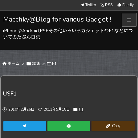

Twitter
Feedly
RSS
Macchky@Blog for various Gadget !

iPhoneやAndroid,PSPその他いろいろガジェットやF1などにつ

いてのたぶん日記
メニュ

サイド

ホーム
>

趣味
>

F1

前へ

次へ
USF1

検索

2010年2月26日

2011年5月18日

F1
Copy