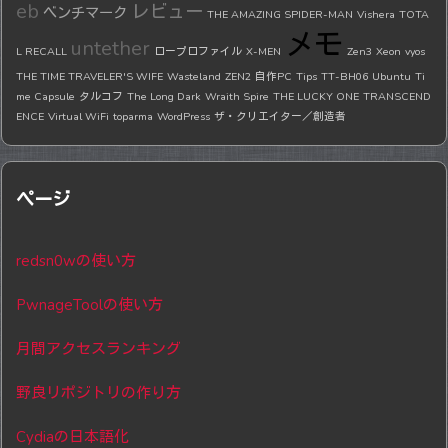
eb
レビュー
ベンチマーク
THE AMAZING SPIDER-MAN
Vishera
TOTA
メモ
untether
L RECALL
ロープロファイル
X-MEN
Zen3
Xeon
vyos
THE TIME TRAVELER'S WIFE
Wasteland
ZEN2
自作PC
Tips
TT-BH06
Ubuntu
Ti
me Capsule
タルコフ
The Long Dark
Wraith Spire
THE LUCKY ONE
TRANSCEND
ENCE
Virtual WiFi
toparma
WordPress
ザ・クリエイター／創造者
ページ
redsn0wの使い方
PwnageToolの使い方
月間アクセスランキング
野良リポジトリの作り方
Cydiaの日本語化