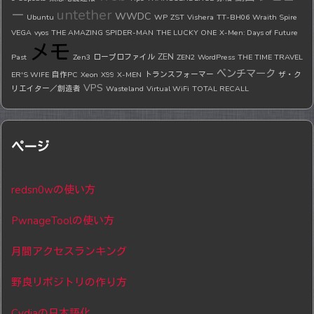
untether
ー
WWDC
Ubuntu
WP
ZST
Vishera
TT-BH06
Wraith Spire
VEGA
vyos
THE AMAZING SPIDER-MAN
THE LUCKY ONE
X-Men: Days of Future
メモ
ZEN
Past
Zen3
ロープロファイル
ZEN2
WordPress
THE TIME TRAVEL
ベンチマーク
ER'S WIFE
自作PC
Xeon
X99
X-MEN
トランスフォーマー
ザ・ク
VPS
リエイター／創造者
Wasteland
Virtual WiFi
TOTAL RECALL
ページ
redsn0wの使い方
PwnageToolの使い方
月間アクセスランキング
野良リポジトリの作り方
Cydiaの日本語化