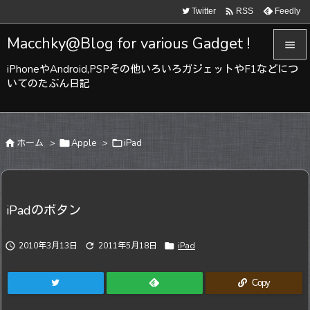

Twitter
Feedly
RSS
Macchky@Blog for various Gadget !

iPhoneやAndroid,PSPその他いろいろガジェットやF1などにつ

いてのたぶん日記
メニュ

サイド

ホーム
>

Apple
>

iPad

前へ

次へ
iPadのボタン

検索

2010年3月13日

2011年5月18日

iPad
Copy