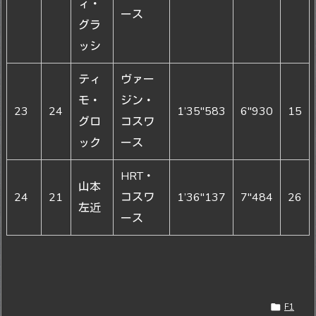
ィ・
ース
グラ
ッシ
ティ
ヴァー
モ・
ジン・
23
24
1’35"583
6"930
15
グロ
コスワ
ック
ース
HRT・
山本
24
21
コスワ
1’36"137
7"484
26
左近
ース

F1