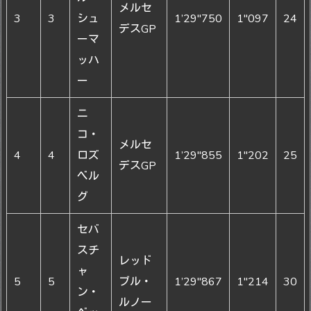
メルセ
3
3
シュ
1’29"750
1"097
24
デスGP
ーマ
ッハ
ー
ニ
コ・
メルセ
4
4
ロズ
1’29"855
1"202
25
デスGP
ベル
グ
セバ
スチ
レッド
ャ
5
5
ブル・
1’29"867
1"214
30
ン・
ルノー