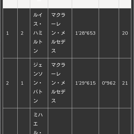
ー
ルイ
マクラ
ス・
ーレ
1
2
ハミ
ン・メ
1’28"653
20
ルト
ルセデ
ン
ス
ジェ
マクラ
ンソ
ーレ
2
1
ン・
ン・メ
1’29"615
0"962
21
バト
ルセデ
ン
ス
ミハ
エ
ル・