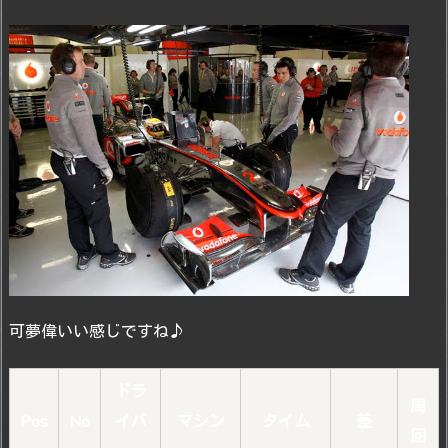
可夢偉いい感じですね♪
ドラ
周
Pos
No
イバ
マシン
タイム
差
回