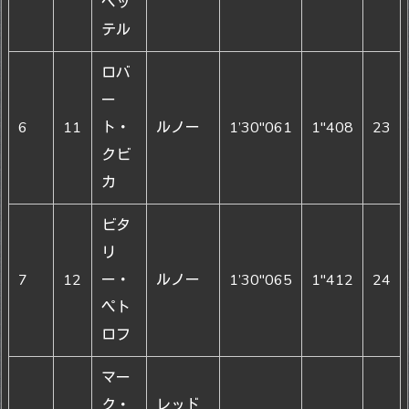
ベッ
テル
ロバ
ー
6
11
ト・
ルノー
1’30"061
1"408
23
クビ
カ
ビタ
リ
7
12
ー・
ルノー
1’30"065
1"412
24
ペト
ロフ
マー
ク・
レッド