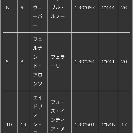
8
6
ウエ
ブル・
1’30"097
1"444
26
ーバ
ルノー
ー
フェ
ルナ
ン
フェラ
9
8
1’30"294
1"641
20
ド・
ーリ
アロ
ンソ
エイ
フォー
ドリ
ス・イ
ア
ンディ
10
14
ン・
1’30"501
1"848
17
ア・メ