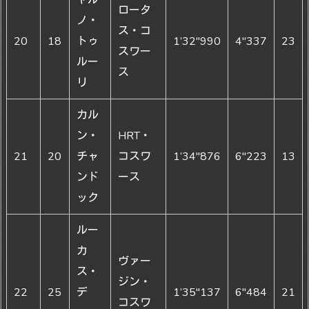
ロータ
ノ・
ス・コ
20
18
トゥ
1’32"990
4"337
23
スワー
ルー
ス
リ
カル
ン・
HRT・
21
20
チャ
コスワ
1’34"876
6"223
13
ンド
ース
ック
ルー
カ
ヴァー
ス・
ジン・
22
25
デ
1’35"137
6"484
21
コスワ