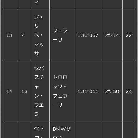
ィ
フェ
リ
フェラ
13
7
ペ・
1’30"867
2"214
22
ーリ
マッ
サ
セバ
スチ
トロロ
ャ
ッソ・
14
16
1’31"011
2"358
24
ン・
フェラ
ブエ
ーリ
ミ
ペド
BMWザ