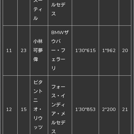
スー
ルセデ
ティ
ス
ル
BMWザ
小林
ウバ
11
23
可夢
ー・フ
1’30"615
1"962
20
偉
ェラー
リ
ビタ
フォー
ント
ス・イ
ニ
ンディ
12
15
オ・
1’30"853
2"200
21
ア・メ
リウ
ルセデ
ッツ
ス