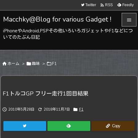

Twitter
Feedly
RSS
Macchky@Blog for various Gadget !

iPhoneやAndroid,PSPその他いろいろガジェットやF1などにつ

いてのたぶん日記
メニュ

サイド

ホーム
>

趣味
>

F1

前へ

次へ
F1トルコGP フリー走行1回目結果

検索

2010年5月28日

2018年11月7日

F1
Copy