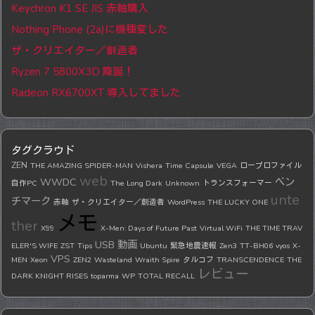
Keychron K1 SE JIS 赤軸購入
Nothing Phone (2a)に機種変した
ザ・クリエイター／創造者
Ryzen 7 5800X3D 降誕！
Radeon RX6700XT 導入してました
タグクラウド
ZEN
THE AMAZING SPIDER-MAN
Vishera
Time Capsule
VEGA
ロープロファイル
web
WWDC
ベン
自作PC
The Long Dark
Unknown
トランスフォーマー
unte
チマーク
赤軸
ザ・クリエイター／創造者
WordPress
THE LUCKY ONE
メモ
ther
X99
X-Men: Days of Future Past
Virtual WiFi
THE TIME TRAV
USB
動画
ELER'S WIFE
ZST
Tips
Ubuntu
緊急地震速報
Zen3
TT-BH06
vyos
X-
VPS
MEN
Xeon
ZEN2
Wasteland
Wraith Spire
タルコフ
TRANSCENDENCE
THE
レビュー
DARK KNIGHT RISES
toparma
WP
TOTAL RECALL