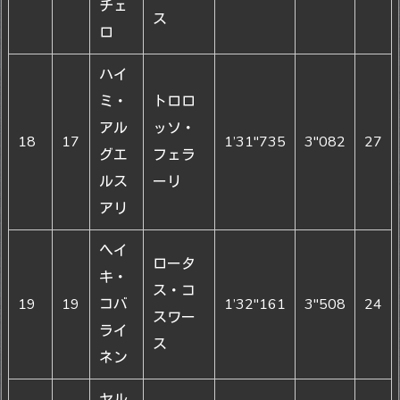
チェ
ス
ロ
ハイ
ミ・
トロロ
アル
ッソ・
18
17
1’31"735
3"082
27
グエ
フェラ
ルス
ーリ
アリ
ヘイ
ロータ
キ・
ス・コ
19
19
コバ
1’32"161
3"508
24
スワー
ライ
ス
ネン
ヤル