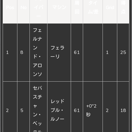
周
タイ
得
Pos
No
イバ
マシン
Grid
回
ム/差
点
ー
フェ
ルナ
ン
フェラ
1
8
61
1
25
ド・
ーリ
アロ
ンソ
セバ
スチ
レッド
ャ
+0″2
2
5
ブル・
61
2
18
ン・
秒
ルノー
ベッ