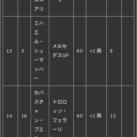
ルス
ーリ
アリ
ミハ
エ
ル・
メルセ
13
3
シュ
60
+1 周
9
デスGP
ーマ
ッハ
ー
セバ
スチ
トロロ
ャ
ッソ・
14
16
60
+1 周
13
ン・
フェラ
ブエ
ーリ