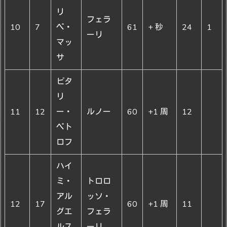
リ
フェラ
10
7
ペ・
61
+ 秒
24
1
ーリ
マッ
サ
ビタ
リ
11
12
ー・
ルノー
60
+1 周
12
ペト
ロフ
ハイ
ミ・
トロロ
アル
ッソ・
12
17
60
+1 周
11
グエ
フェラ