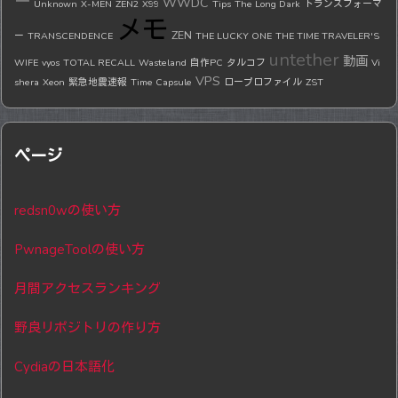
ー
WWDC
Unknown
X-MEN
ZEN2
X99
Tips
The Long Dark
トランスフォーマ
メモ
ZEN
ー
TRANSCENDENCE
THE LUCKY ONE
THE TIME TRAVELER'S
untether
動画
WIFE
vyos
TOTAL RECALL
Wasteland
自作PC
タルコフ
Vi
VPS
shera
Xeon
緊急地震速報
Time Capsule
ロープロファイル
ZST
ページ
redsn0wの使い方
PwnageToolの使い方
月間アクセスランキング
野良リポジトリの作り方
Cydiaの日本語化