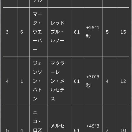
テル
マー
ク・
レッド
+29″1
3
6
ウエ
ブル・
61
5
15
秒
ーバ
ルノー
ー
ジェ
マクラ
ンソ
ーレ
+30″3
4
1
ン・
ン・メ
61
4
12
秒
バト
ルセデ
ン
ス
ニ
コ・
メルセ
+49″3
5
4
ロズ
61
7
10