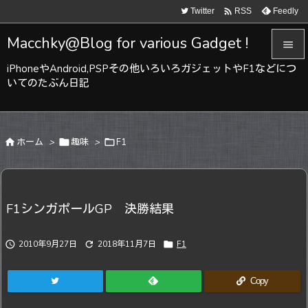

Twitter
Feedly
RSS
Macchky@Blog for various Gadget !

iPhoneやAndroid,PSPその他いろいろガジェットやF1などにつ

いてのたぶん日記
メニュ

サイド

ホーム
>

趣味
>

F1

前へ

次へ
F1シンガポールGP 決勝結果

検索

2010年9月27日

2018年11月7日

F1
Copy