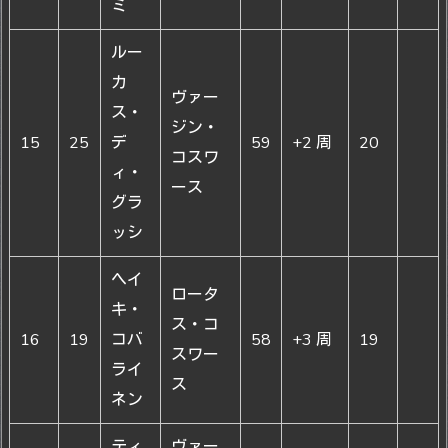
ミ
ルー
カ
ヴァー
ス・
ジン・
15
25
デ
59
+2 周
20
コスワ
ィ・
ース
グラ
ッシ
ヘイ
ロータ
キ・
ス・コ
16
19
コバ
58
+3 周
19
スワー
ライ
ス
ネン
ティ
ヴァー