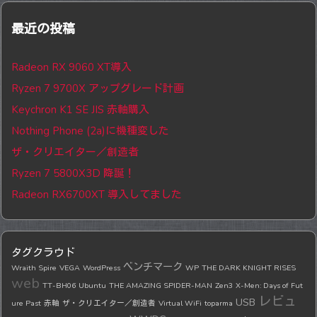
最近の投稿
Radeon RX 9060 XT導入
Ryzen 7 9700X アップグレード計画
Keychron K1 SE JIS 赤軸購入
Nothing Phone (2a)に機種変した
ザ・クリエイター／創造者
Ryzen 7 5800X3D 降誕！
Radeon RX6700XT 導入してました
タグクラウド
ベンチマーク
Wraith Spire
VEGA
WordPress
WP
THE DARK KNIGHT RISES
web
TT-BH06
Ubuntu
THE AMAZING SPIDER-MAN
Zen3
X-Men: Days of Fut
レビュ
USB
ure Past
赤軸
ザ・クリエイター／創造者
Virtual WiFi
toparma