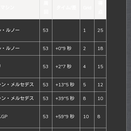
周
得
マシン
タイム/差
Grid
回
点
ル・ルノー
53
1
25
ル・ルノー
53
+0″9 秒
2
18
リ
53
+2″7 秒
4
15
レン・メルセデス
53
+13″5 秒
5
12
レン・メルセデス
53
+39″5 秒
8
10
GP
53
+59″9 秒
10
8