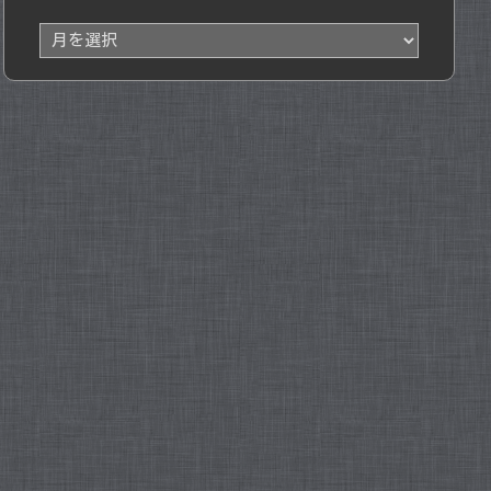
ア
ー
カ
イ
ブ