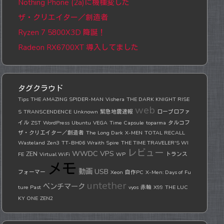
Nothing Phone (2a)に機種変した
ザ・クリエイター／創造者
Ryzen 7 5800X3D 降誕！
Radeon RX6700XT 導入してました
タグクラウド
Tips
THE AMAZING SPIDER-MAN
Vishera
THE DARK KNIGHT RISE
web
S
TRANSCENDENCE
Unknown
緊急地震速報
ロープロファ
イル
ZST
WordPress
Ubuntu
VEGA
Time Capsule
toparma
タルコフ
ザ・クリエイター／創造者
The Long Dark
X-MEN
TOTAL RECALL
Wasteland
Zen3
TT-BH06
Wraith Spire
THE TIME TRAVELER'S WI
レビュー
WWDC
VPS
ZEN
FE
Virtual WiFi
WP
トランス
メモ
動画
USB
フォーマー
Xeon
自作PC
X-Men: Days of Fu
untether
ベンチマーク
ture Past
vyos
赤軸
X99
THE LUC
KY ONE
ZEN2