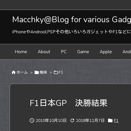
Macchky@Blog for various Gadge
iPhoneやAndroid,PSPその他いろいろガジェットやF1
Home
About
PC
Game
Apple
And

ホーム
>

趣味
>

F1
F1日本GP 決勝結果

2010年10月10日

2018年11月7日

F1