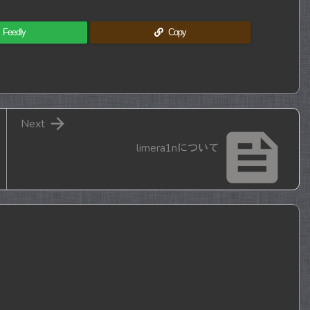
Feedly
Copy

Next

limera1nについて