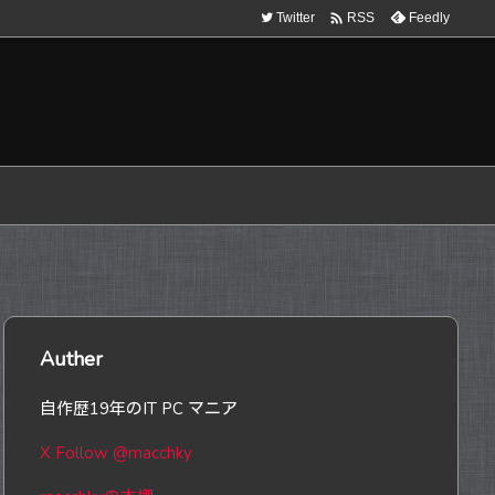

Twitter
Feedly
RSS
Auther
自作歴19年のIT PC マニア
X Follow @macchky