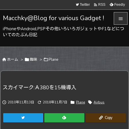

Twitter
Feedly
RSS
Macchky@Blog for various Gadget !

iPhoneやAndroid,PSPその他いろいろガジェットやF1などにつ

いてのたぶん日記
メニュ

サイド

ホーム
>

趣味
>

Plane

前へ

次へ
スカイマーク:Ａ380を15機導入

検索

2010年11月13日

2018年11月7日

Plane

Airbus
Copy