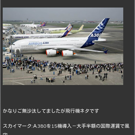
かなりご無沙汰してましたが飛行機ネタです
スカイマーク:Ａ380を15機導入－大手半額の国際運賃で風