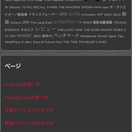
ル
Ubuntu
TOTAL RECALL
X-MEN
THE AMAZING SPIDER-MAN
vyos
ザ・クリエ
web
VPS
動
イター／創造者
トランスフォーマー
Unknown
WP
VEGA
Zen3
untether
画
ZEN
Vishera
The Long Dark
TT-BH06
緊急地震速報
TRANSC
レビュー
ENDENCE
タルコフ
THE LUCKY ONE
THE DARK KNIGHT RISES
Z
WWDC
ベンチマーク
ST
X99
ZEN2
自作PC
Wasteland
Wraith Spire
Tips
WordPress
X-Men: Days of Future Past
THE TIME TRAVELER'S WIFE
ページ
redsn0wの使い方
PwnageToolの使い方
月間アクセスランキング
野良リポジトリの作り方