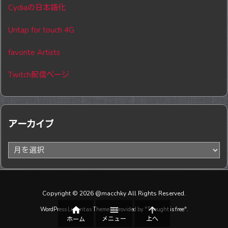
Cydiaの日本語化
Untap for touch 4G
favorite Artists
Twitch配信ページ
アーカイブ
ア
ー
カ
イ
ブ
Copyright ©
2026
@macchky
All Rights Reserved.



WordPress Luxeritas Theme is provided by "
Thought is free
".
メニュー
上へ
ホーム