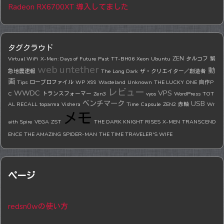
Radeon RX6700XT 導入してました
タグクラウド
ZEN
Virtual WiFi
X-Men: Days of Future Past
TT-BH06
Xeon
Ubuntu
タルコフ
緊
web
untether
動
急地震速報
The Long Dark
ザ・クリエイター／創造者
画
Tips
ロープロファイル
WP
X99
Wasteland
Unknown
THE LUCKY ONE
自作P
レビュー
WWDC
VPS
C
トランスフォーマー
Zen3
vyos
WordPress
TOT
ベンチマーク
USB
AL RECALL
toparma
Vishera
Time Capsule
ZEN2
赤軸
Wr
メモ
aith Spire
VEGA
ZST
THE DARK KNIGHT RISES
X-MEN
TRANSCEND
ENCE
THE AMAZING SPIDER-MAN
THE TIME TRAVELER'S WIFE
ページ
redsn0wの使い方