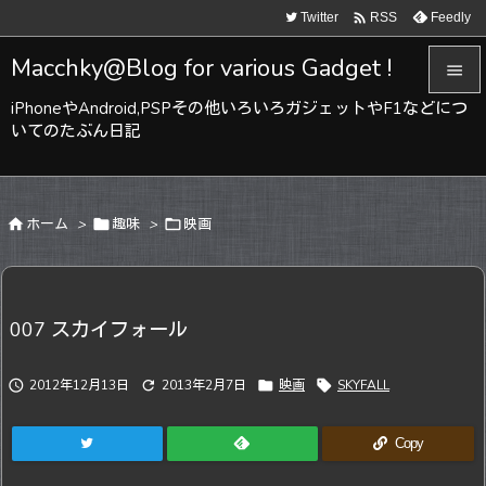

Twitter
Feedly
RSS
Macchky@Blog for various Gadget !

iPhoneやAndroid,PSPその他いろいろガジェットやF1などにつ

いてのたぶん日記
メニュ

サイド

ホーム
>

趣味
>

映画

前へ

次へ
007 スカイフォール

検索

2012年12月13日

2013年2月7日

映画

SKYFALL
Copy