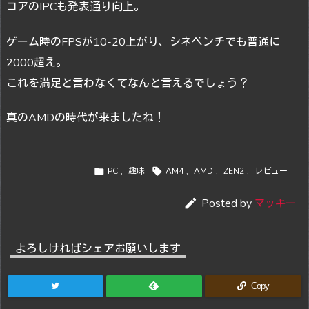
コアのIPCも発表通り向上。
ゲーム時のFPSが10-20上がり、シネベンチでも普通に
2000超え。
これを満足と言わなくてなんと言えるでしょう？
真のAMDの時代が来ましたね！

PC
,
趣味

AM4
,
AMD
,
ZEN2
,
レビュー

Posted by
マッキー
よろしければシェアお願いします
Copy