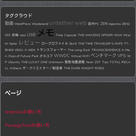
タグクラウド
untether
web
動画
ZEN
WordPress
Wasteland
自作PC
toparma
ZEN2
メモ
USB
X99
赤軸
vyos
Time Capsule
THE AMAZING SPIDER-MAN
Wrai
レビュー
th Spire
ロープロファイル
Zen3
THE TIME TRAVELER'S WIFE
TT-
BH06
VEGA
X-MEN
トランスフォーマー
The Long Dark
TRANSCENDENCE
X-Me
WWDC
ベンチマーク
VPS
n: Days of Future Past
タルコフ
Virtual WiFi
W
P
Ubuntu
THE LUCKY ONE
Unknown
緊急地震速報
Xeon
ZST
Tips
TOTAL RECA
LL
Vishera
ザ・クリエイター／創造者
THE DARK KNIGHT RISES
ページ
redsn0wの使い方
PwnageToolの使い方