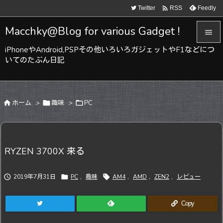

Twitter
Feedly
RSS
Macchky@Blog for various Gadget !

iPhoneやAndroid,PSPその他いろいろガジェットやF1などにつ

いてのたぶん日記
メニュ

サイド

ホーム
>

趣味
>

PC

前へ

次へ
RYZEN 3700X 来る

検索

2019年7月31日

PC
,
趣味

AM4
,
AMD
,
ZEN2
,
レビュー
Copy