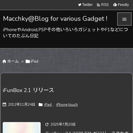

Twitter
Feedly
RSS
Macchky@Blog for various Gadget !

iPhoneやAndroid,PSPその他いろいろガジェットやF1などにつ

いてのたぶん日記
メニュ

サイド

ホーム
>

iPad

前へ

次へ
iFunBox 2.1 リリース

検索

2012年11月24日

iPad
,
iPhone,touch

2025年7月20日