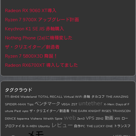
Radeon RX 9060 XT導入
Ryzen 7 9700X アップグレード計画
Keychron K1 SE JIS 赤軸購入
Nothing Phone (2a)に機種変した
ザ・クリエイター／創造者
Ryzen 7 5800X3D 降誕！
Radeon RX6700XT 導入してました
タグクラウド
TT-BH06
Wasteland
TOTAL RECALL
Virtual WiFi
赤軸
タルコフ
THE AMAZING
untether
ベンチマーク
SPIDER-MAN
Tips
VEGA
ZST
X-Men: Days of F
uture Past
vyos
ザ・クリエイター／創造者
THE DARK KNIGHT RISES
TRANSCEN
web
VPS
動画
DENCE
toparma
Vishera
Wraith Spire
Zen3
ZEN2
X99
ロー
レビュー
プロファイル
X-MEN
Ubuntu
自作PC
THE LUCKY ONE
トランスフ
メモ