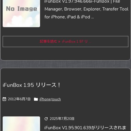
iFunBox V1.97.946.666
i-FunBox | File
Manager, Browser, Explorer, Transfer Tool
for iPhone, iPad & iPod ...
記事を読む
iFunBox 1.97 リ ...
iFunBox 1.95 リリース！

2012年6月7日

iPhone,touch

2025年7月20日
iFunBox V1.95.901.639がリリースされま