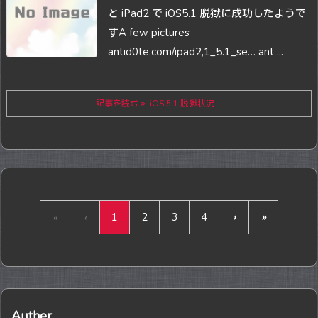
と iPad2 で iOS5.1 脱獄に成功したようで
す
A few pictures
antid0te.com/ipad2,1_5.1_se… ant ...
記事を読む
iOS 5.1 脱獄状況 ...
«
‹
1
2
3
4
›
»
Auther