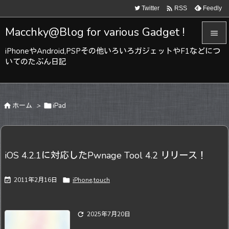

Twitter
Feedly
RSS
Macchky@Blog for various Gadget !

iPhoneやAndroid,PSPその他いろいろガジェットやF1などにつ

いてのたぶん日記
メニュ

サイド

ホーム
>

iPad

前へ

次へ
iOS 4.2.1に対応したPwnage Tool 4.2 リリース！

検索

2011年2月16日

iPhone,touch

2025年7月20日