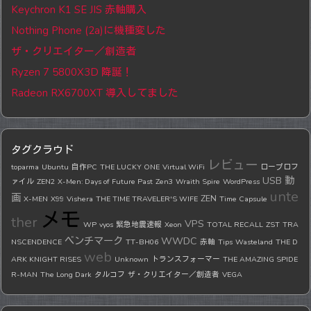
Keychron K1 SE JIS 赤軸購入
Nothing Phone (2a)に機種変した
ザ・クリエイター／創造者
Ryzen 7 5800X3D 降誕！
Radeon RX6700XT 導入してました
タグクラウド
レビュー
toparma
Ubuntu
自作PC
THE LUCKY ONE
Virtual WiFi
ロープロフ
USB
動
ァイル
ZEN2
X-Men: Days of Future Past
Zen3
Wraith Spire
WordPress
unte
画
ZEN
X-MEN
X99
Vishera
THE TIME TRAVELER'S WIFE
Time Capsule
メモ
ther
VPS
WP
vyos
緊急地震速報
Xeon
TOTAL RECALL
ZST
TRA
ベンチマーク
WWDC
NSCENDENCE
TT-BH06
赤軸
Tips
Wasteland
THE D
web
ARK KNIGHT RISES
Unknown
トランスフォーマー
THE AMAZING SPIDE
R-MAN
The Long Dark
タルコフ
ザ・クリエイター／創造者
VEGA